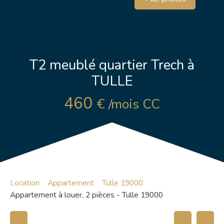
T2 meublé quartier Trech à
TULLE
460
€ /mois CC
Location
Appartement
Tulle 19000
Appartement à louer, 2 pièces - Tulle 19000