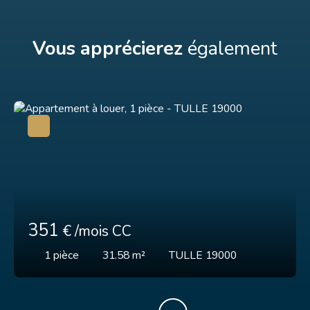
Vous apprécierez
également
351
€ /mois CC
1
pièce
31.58
m²
TULLE 19000