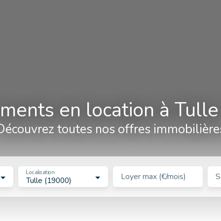
ments en location à Tulle
Découvrez toutes nos offres immobilière
Localisation
Loyer max (€/mois)
S
Tulle (19000)