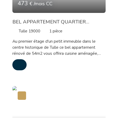
473
€ /mois CC
BEL APPARTEMENT QUARTIER
HISTORIQUE DE TULLE
Tulle 19000
1
pièce
Au premier étage d'un petit immeuble dans le
centre historique de Tulle ce bel appartement
rénové de 54m2 vous offrira cuisine aménagée,
espace de vie et salle de bains. Chauffage gaz de
ville Loyer : 450 euros +23 euros de charges