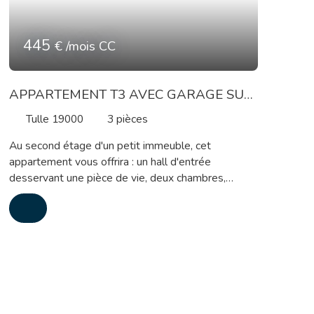
445
€ /mois CC
APPARTEMENT T3 AVEC GARAGE SUR
LES HAUTEURS DE TULLE
Tulle 19000
3
pièces
Au second étage d'un petit immeuble, cet
appartement vous offrira : un hall d'entrée
desservant une pièce de vie, deux chambres,
cuisine aménagée, salle d'eau et wc. Le bien
dispose également d'un garage. Chauffage au gaz
de ville, double vitrage. Les informations sur les
risques auxquels sont exposésle bien sont
disponible sur le site georisques. gouv. fr