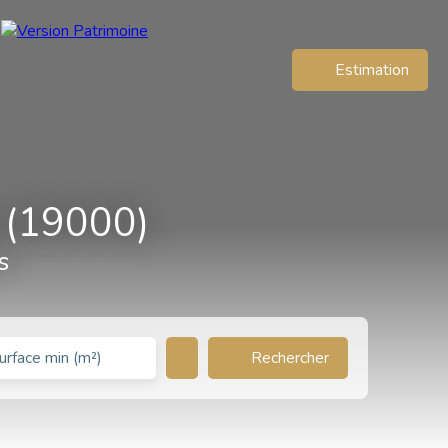
Estimation
 (19000)
s
Rechercher
urface min (m²)