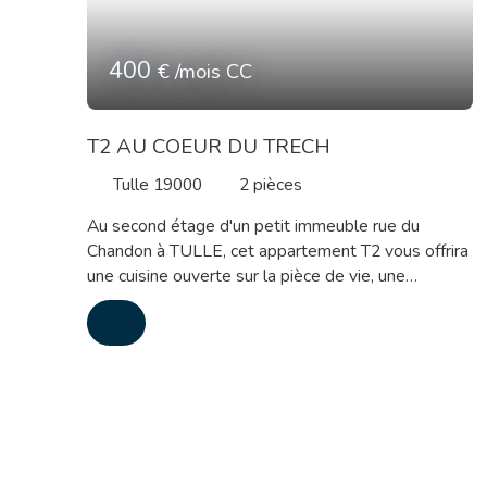
400
€ /mois CC
T2 AU COEUR DU TRECH
Tulle 19000
2
pièces
Au second étage d'un petit immeuble rue du
Chandon à TULLE, cet appartement T2 vous offrira
une cuisine ouverte sur la pièce de vie, une
chambre avec placard et une salle de bains avec
wc. Disponible imméditement Chauffage électrique
Loyer : 390 euros + 10 euros de charges