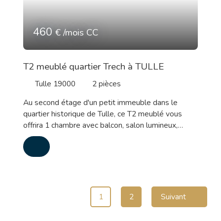
460
€ /mois CC
T2 meublé quartier Trech à TULLE
Tulle 19000
2
pièces
Au second étage d'un petit immeuble dans le
quartier historique de Tulle, ce T2 meublé vous
offrira 1 chambre avec balcon, salon lumineux,
cuisine aménagée et équipée avec lave-linge, salle
de bains avec wcLibre au 2 mai 2026 Chauffage
gaz de ville Loyer 430 euros + 30 euros de
provision sur charges Pour plus de renseignements
ou une éventuelle visite : Vanessa JAUGEY
VACHER 06. 73. 83. 86. 42
1
2
Suivant