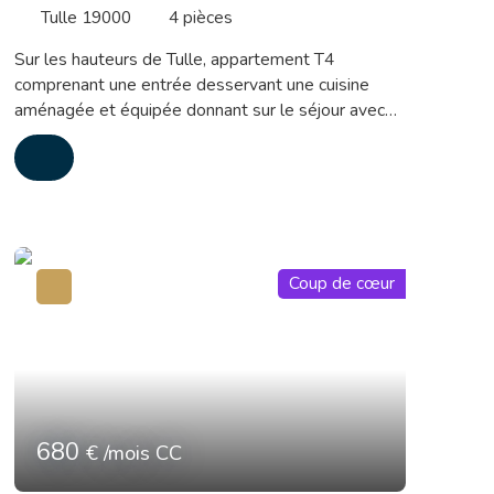
19000
Tulle 19000
4
pièces
Sur les hauteurs de Tulle, appartement T4
comprenant une entrée desservant une cuisine
aménagée et équipée donnant sur le séjour avec
une ouverture type passe plat, 3 chambres, salle
d'eau et wc. Vous profiterez également d'une
grande terrasse, d'un jardin, d'un garage et d'une
cave. Un logement agréable, offrant de beaux
espaces intérieurs et extérieurs, dans un quartier
calme de Tulle Disponible au 1er octobre 2026.
Coup de cœur
Pour plus de renseignements ou une éventuelle
visite : Vanessa JAUGEY VACHER 06. 73. 83. 86.
42
680
€ /mois CC