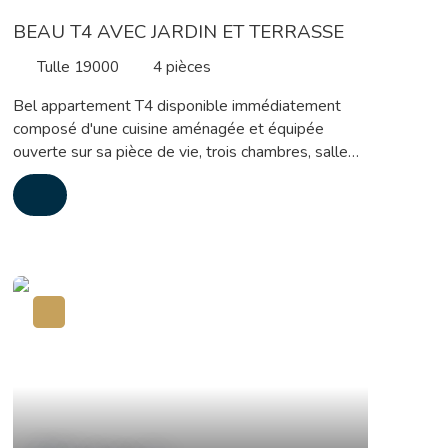
BEAU T4 AVEC JARDIN ET TERRASSE
Tulle 19000
4
pièces
Bel appartement T4 disponible immédiatement
composé d'une cuisine aménagée et équipée
ouverte sur sa pièce de vie, trois chambres, salle
d'eau, wc et cellier. Le bien dispose d'un jardin et
d'une terrasse. Chauffage au gaz de ville Loyer :
650 euros. +30 euros de charges