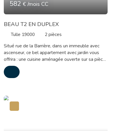
582
€ /mois CC
BEAU T2 EN DUPLEX
Tulle 19000
2
pièces
Situé rue de la Barrière, dans un immeuble avec
ascenseur, ce bel appartement avec jardin vous
offrira : une cuisine aménagée ouverte sur sa pièce
de vie avec accès sur le jardin, wc. Et à l'étage : une
chambre, un bureau, salle d'eau avec wc et espace
mezzanine. Chauffage électrique Loyer : 520 euros
+ 62 de charges