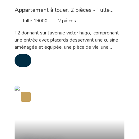
Appartement à louer, 2 pièces - Tulle
19000
Tulle 19000
2
pièces
T2 donnant sur l'avenue victor hugo, comprenant
une entrée avec placards desservant une cuisine
aménagée et équipée, une pièce de vie, une
chambre, et une salle d'eau avec wc. Location vide
avec prêt de meubles, pas de vaisselle fournie.
Disponible au 15 Aout Loyer : 375 euros + 25
euros.