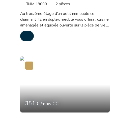
Tulle 19000
2
pièces
Au troisième étage d'un petit immeuble ce
charmant T2 en duplex meublé vous offrira : cuisine
aménagée et équipée ouverte sur la pièce de vie,
et à l'étage une grande chambre avec rangements,
salle de bains et wc. Loyer : 400 euros + 75 euros
de charges dont électricité et chauffage.
Disponible immédiatement
351
€ /mois CC