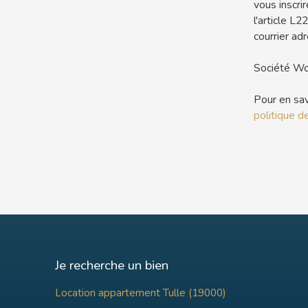
vous inscri
l'article L
courrier adr
Société Wo
Pour en sav
politique de
Je recherche un bien
Location appartement Tulle (19000)