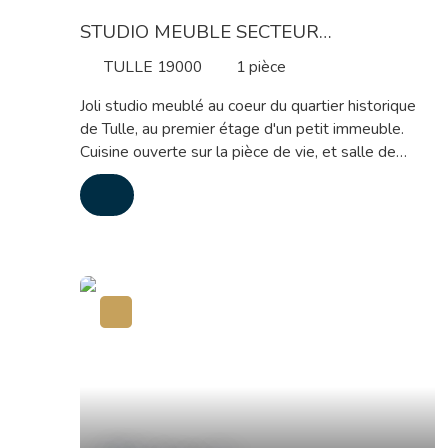
STUDIO MEUBLE SECTEUR
CATHEDRALE
TULLE 19000
1
pièce
Joli studio meublé au coeur du quartier historique
de Tulle, au premier étage d'un petit immeuble.
Cuisine ouverte sur la pièce de vie, et salle de
bains avec wc. Loyer 325 euros + 26 euros de
charges Chauffage électrique