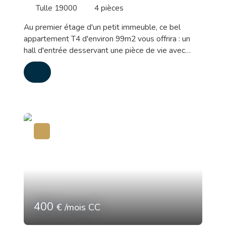
Tulle 19000
4
pièces
Au premier étage d'un petit immeuble, ce bel
appartement T4 d'environ 99m2 vous offrira : un
hall d'entrée desservant une pièce de vie avec
balcon, une cuisine aménagée et équipée, 3
chambres, salle d'eau et WC. Disponible
immédiatement. Chauffage gaz de ville Loyer : 550
euros + 30 euros de charges comprenant la taxe
d'ordures ménagères, l'électricité des parties
communes et l'entretien de la chaudière.
400
€ /mois CC