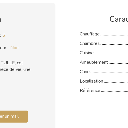
n
Carac
Chauffage
:
2
Chambres
eur
:
Non
Cuisine
Ameublement
 TULLE, cet
ièce de vie, une
Cave
Localisation
Référence
r un mail