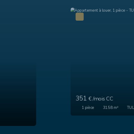
400
€ /mois CC
2
pièces
37.89
m²