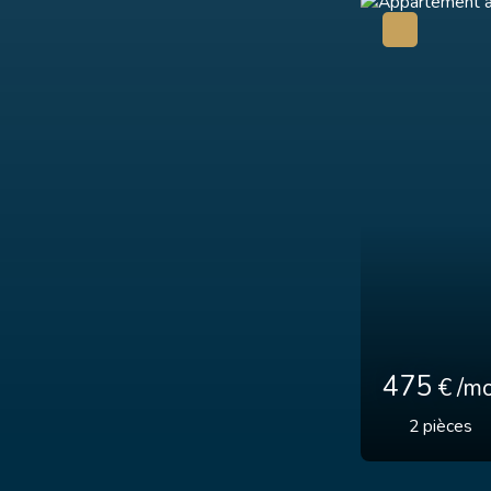
351
€ /
1
pièce