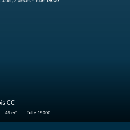
mois CC
31.58
m²
TULLE 19000