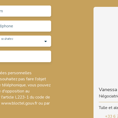
m
léphone
 souhaitez
nées personnelles
uhaitez pas faire l'objet
e téléphonique, vous pouvez
Vaness
e d'opposition au
Négociatri
l'article L223-1 du code de
t www.bloctel.gouv.fr ou par
Tulle et a
+33 6 