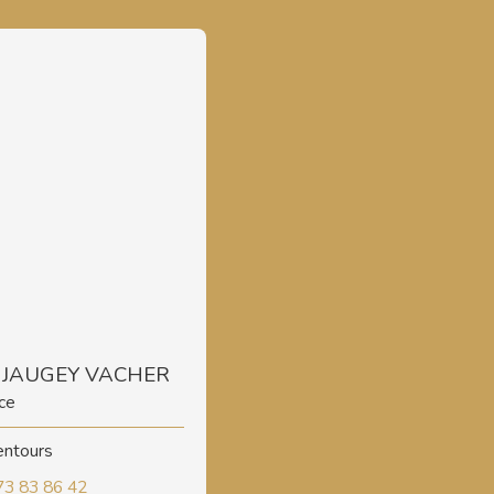
a JAUGEY VACHER
ce
lentours
73 83 86 42