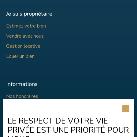
Je suis propriétaire
Estimez votre bien
Vendre avec nous
Gestion locative
Louer un bien
Informations
Nos honoraires
Mentions légales
Politique de confidentialité
LE RESPECT DE VOTRE VIE
Plan du site
PRIVÉE EST UNE PRIORITÉ POUR
Gérer les cookies