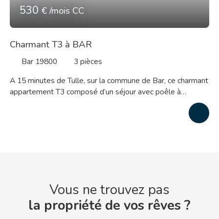
530
€ /mois CC
Charmant T3 à BAR
Bar 19800
3
pièces
A 15 minutes de Tulle, sur la commune de Bar, ce charmant
appartement T3 composé d’un séjour avec poêle à
granulés, d’une cuisine aménagée avec rangements, de
deux chambres, d’une salle d’eau et d’un WC vous
charmera sans nul doute. Une cave vient compléter ce
bien. Convecteurs électriques. Loyer 510 + 20 euros de
charges Disponible fin aout.
Vous ne trouvez pas
la propriété de vos rêves ?