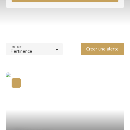
Type d'offre
Location
Type de bien
Appartement
Trier par
Localisation
Créer une alerte
Pertinence
Bar (19800)
Loyer max (€/mois)
Surface min (m²)
Rechercher