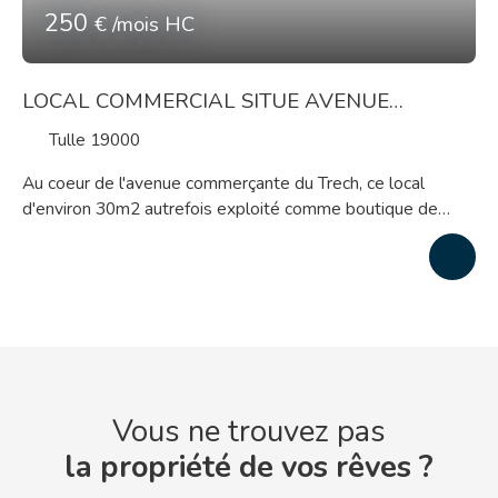
250
€ /mois HC
LOCAL COMMERCIAL SITUE AVENUE
CHARLES DE GAULLE
Tulle 19000
Au coeur de l'avenue commerçante du Trech, ce local
d'environ 30m2 autrefois exploité comme boutique de
vêtements, sera idéal pour débuter votre projet
professionnel
Vous ne trouvez pas
la propriété de vos rêves ?