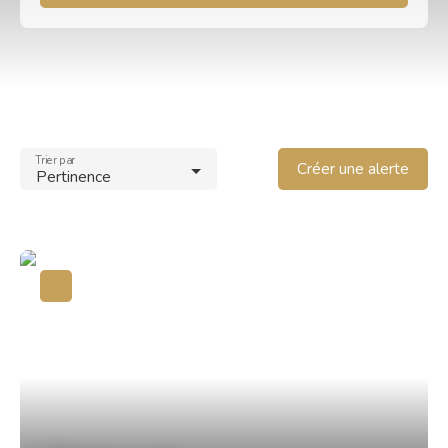
Type d'offre
Location
Type de bien
Immobilier Pro
Trier par
Créer une alerte
Localisation
Pertinence
Loyer max (€/mois)
Surface min (m²)
Rechercher