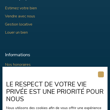
Estimez votre bien
Vendre avec nous
Gestion locative
Louer un bien
Informations
Nos honoraires
Mentions légales
Politique de confidentialité
LE RESPECT DE VOTRE VIE
Plan du site
PRIVÉE EST UNE PRIORITÉ POUR
Gérer les cookies
NOUS
Propulsé par
Nous utilisons des cookies afin de vous offrir une expérience