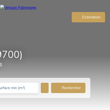
Estimation
9700)
s
Rechercher
urface min (m²)