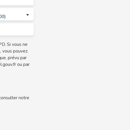
00)
D. Si vous ne
e, vous pouvez
que, prévu par
.gouv.fr ou par
consulter notre