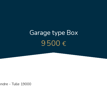
Garage type Box
9 500
€
ndre - Tulle 19000