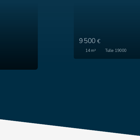
9 500
€
14
m²
Tulle 19000