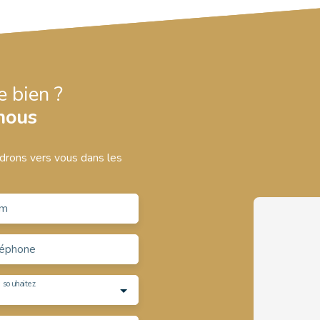
e bien ?
nous
ndrons vers vous dans les
m
léphone
 souhaitez