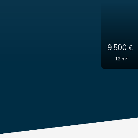
9 500
€
12
m²