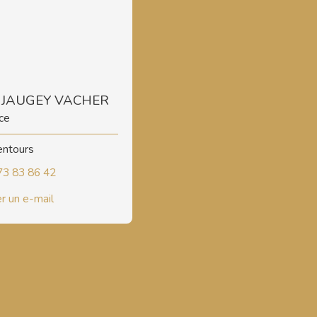
a JAUGEY VACHER
ce
lentours
73 83 86 42
r un e-mail